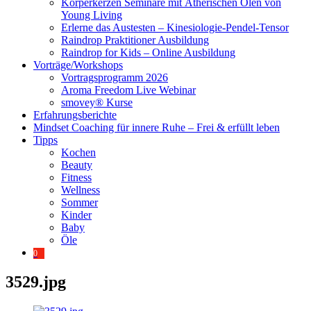
Körperkerzen Seminare mit Ätherischen Ölen von
Young Living
Erlerne das Austesten – Kinesiologie-Pendel-Tensor
Raindrop Praktitioner Ausbildung
Raindrop for Kids – Online Ausbildung
Vorträge/Workshops
Vortragsprogramm 2026
Aroma Freedom Live Webinar
smovey® Kurse
Erfahrungsberichte
Mindset Coaching für innere Ruhe – Frei & erfüllt leben
Tipps
Kochen
Beauty
Fitness
Wellness
Sommer
Kinder
Baby
Öle
0
3529.jpg