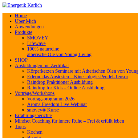
Home
Über Mich
Anwendungen
Produkte
SMOVEY
Lifewave
100% naturreine
ätherische Öle von Young Living
SHOP
Ausbildungen mit Zertifikat
Körperkerzen Seminare mit Ätherischen Ölen von Young
Erlerne das Austesten – Kinesiologie-Pendel-Tensor
Raindrop Praktitioner Ausbildung
Raindrop for Kids – Online Ausbildung
Vorträge/Workshops
Vortragsprogramm 2026
Aroma Freedom Live Webinar
smovey® Kurse
Erfahrungsberichte
Mindset Coaching für innere Ruhe – Frei & erfüllt leben
Tipps
Kochen
Beauty