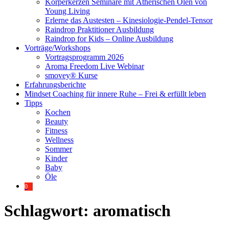
Körperkerzen Seminare mit Ätherischen Ölen von
Young Living
Erlerne das Austesten – Kinesiologie-Pendel-Tensor
Raindrop Praktitioner Ausbildung
Raindrop for Kids – Online Ausbildung
Vorträge/Workshops
Vortragsprogramm 2026
Aroma Freedom Live Webinar
smovey® Kurse
Erfahrungsberichte
Mindset Coaching für innere Ruhe – Frei & erfüllt leben
Tipps
Kochen
Beauty
Fitness
Wellness
Sommer
Kinder
Baby
Öle
0
Schlagwort:
aromatisch