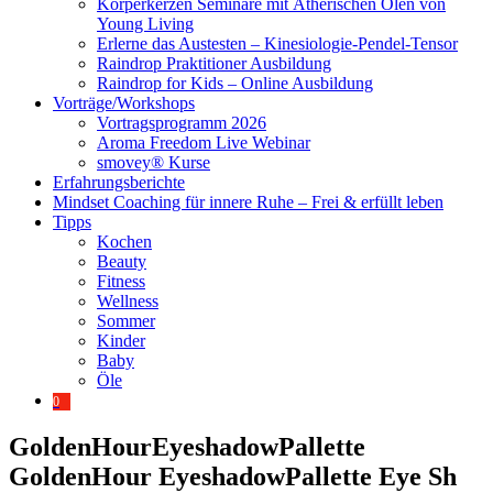
Körperkerzen Seminare mit Ätherischen Ölen von
Young Living
Erlerne das Austesten – Kinesiologie-Pendel-Tensor
Raindrop Praktitioner Ausbildung
Raindrop for Kids – Online Ausbildung
Vorträge/Workshops
Vortragsprogramm 2026
Aroma Freedom Live Webinar
smovey® Kurse
Erfahrungsberichte
Mindset Coaching für innere Ruhe – Frei & erfüllt leben
Tipps
Kochen
Beauty
Fitness
Wellness
Sommer
Kinder
Baby
Öle
0
GoldenHourEyeshadowPallette
GoldenHour EyeshadowPallette Eye Sh