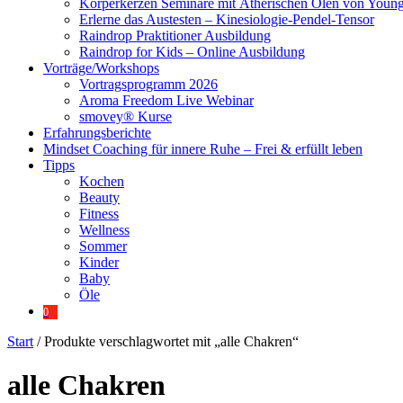
Körperkerzen Seminare mit Ätherischen Ölen von Young
Erlerne das Austesten – Kinesiologie-Pendel-Tensor
Raindrop Praktitioner Ausbildung
Raindrop for Kids – Online Ausbildung
Vorträge/Workshops
Vortragsprogramm 2026
Aroma Freedom Live Webinar
smovey® Kurse
Erfahrungsberichte
Mindset Coaching für innere Ruhe – Frei & erfüllt leben
Tipps
Kochen
Beauty
Fitness
Wellness
Sommer
Kinder
Baby
Öle
0
Start
/ Produkte verschlagwortet mit „alle Chakren“
alle Chakren