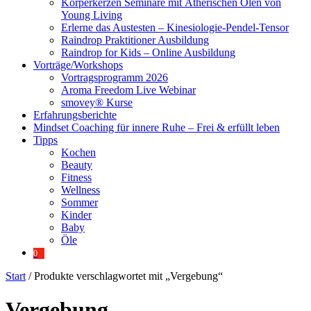
Körperkerzen Seminare mit Ätherischen Ölen von
Young Living
Erlerne das Austesten – Kinesiologie-Pendel-Tensor
Raindrop Praktitioner Ausbildung
Raindrop for Kids – Online Ausbildung
Vorträge/Workshops
Vortragsprogramm 2026
Aroma Freedom Live Webinar
smovey® Kurse
Erfahrungsberichte
Mindset Coaching für innere Ruhe – Frei & erfüllt leben
Tipps
Kochen
Beauty
Fitness
Wellness
Sommer
Kinder
Baby
Öle
0
Start
/ Produkte verschlagwortet mit „Vergebung“
Vergebung