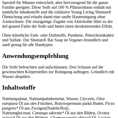
Speziell für Männer entwickelt, aber hervorragend für die ganze
Familie geeignet. Diese Seife auf 100 % Pflanzenbasis enthält nur
natürliche Inhaltsstoffe und die exklusive Young Living Shutran®
Ölmischung und erlaubt damit eine sanfte Hautreinigung ohne
Austrocknen. Die einzigartige Zugabe von Aktivkohle führt zu der
tief-grauen Farbe der Seife und bietet einen deodorierenden Effekt.
Ohne künstliche Farb- oder Duftstoffe, Parabene, Petrochemikalien
und Sulfate. Die Shutran® Bar Soap ist Veganer-freundlich und
sanft genug für alle Hauttypen.
Anwendungsempfehlung
Die Seife befeuchten und aufschäumen. Den Schaum auf die
gewünschten Körperstellen zur Reinigung auftragen. Gründlich mit
Wasser abspülen.
Inhaltsstoffe
Natriumpalmat, Natriumpalmkernelat, Wasser, Glycerin,
Olea
europaea
Öl aus den Früchten, Butyrospermum parkii Butter,
Picea
pungens*
Öl aus Zweigen(Nadeln/Holz,
Natriumgluconat,
Cananga odorata*
Öl aus den Blüten,
Ocotea
quixos*
Öl aus den Blättern,
Chamaecyparis obtusa*
Öl,
Lycium