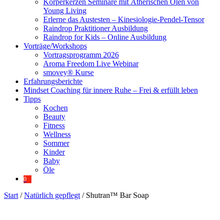
Körperkerzen Seminare mit Ätherischen Ölen von
Young Living
Erlerne das Austesten – Kinesiologie-Pendel-Tensor
Raindrop Praktitioner Ausbildung
Raindrop for Kids – Online Ausbildung
Vorträge/Workshops
Vortragsprogramm 2026
Aroma Freedom Live Webinar
smovey® Kurse
Erfahrungsberichte
Mindset Coaching für innere Ruhe – Frei & erfüllt leben
Tipps
Kochen
Beauty
Fitness
Wellness
Sommer
Kinder
Baby
Öle
0
Start
/
Natürlich gepflegt
/ Shutran™ Bar Soap