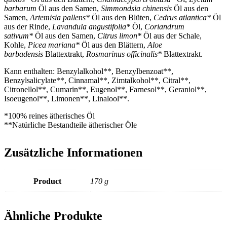
barbarum
Öl aus den Samen,
Simmondsia chinensis
Öl aus den
Samen,
Artemisia pallens*
Öl aus den Blüten,
Cedrus atlantica*
Öl
aus der Rinde,
Lavandula angustifolia*
Öl,
Coriandrum
sativum*
Öl aus den Samen,
Citrus limon*
Öl aus der Schale,
Kohle,
Picea mariana*
Öl aus den Blättern,
Aloe
barbadensis
Blattextrakt,
Rosmarinus officinalis*
Blattextrakt.
Kann enthalten: Benzylalkohol**, Benzylbenzoat**,
Benzylsalicylate**, Cinnamal**, Zimtalkohol**, Citral**,
Citronellol**, Cumarin**, Eugenol**, Farnesol**, Geraniol**,
Isoeugenol**, Limonen**, Linalool**.
*100% reines ätherisches Öl
**Natürliche Bestandteile ätherischer Öle
Zusätzliche Informationen
Product
170 g
Ähnliche Produkte