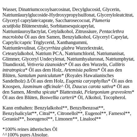
Wasser, Dinatriumcocoylsarcosinat, Decylglucosid, Glycerin,
Natriumlaurylglucoside-Hydroxypropylsulfonat, Glyceryloleatcitrat,
Glyceryl caprylate/caprate, Saccharosecocoat,
Plumeria
acutifolia
Blütenextrakt, Sorbitansesquicaprylat,
Natriumlauroyllactylat, Cetylalkohol, Zitrussäure,
Pentaclethra
macroloba
Öl aus den Samen, Benzylalkohol, Glyceryl Caprylat,
Caprylic/capric Triglycerid, Xanthangummi,
Natriumlevulinat,
Glycyrrhiza glabra
Wurzelextrakt,
Cetearylalkohol, Natrium PCA, Natriumchlorid, Natriumanisat,
Glimmer, Glyceryl Undecylenat, Natriumhyaluronat, Natriumphytat,
Titandioxid,
Vetiveria zizanoides
* Öl aus den Wurzeln,
Callitris
intratropica
* Öl aus dem Holz,
Artemisia pallens
* Öl aus den
Blüten,
Santalum paniculatum
* (Royales Hawaiianisches
Sandelholz) Δ Öl aus dem Holz,
Eugenia caryophyllus
* Öl aus den
Knospen,
Jasminum officinale
^ Öl,
Daucus carota sativa
* Öl aus
den Samen,
Mentha spicata
* Blattextrakt,
Pelargonium graveolens
*
Öl aus den Blüten,
Boswellia carterii
* Öl, Alkohol, Tocopherol.
Kann enthalten: Benzylalkohol**, Benzylbenzoat**,
Benzylsalicylat**, Citral**, Citronellol**, Eugenol**, Farnesol**,
Geraniol**, Isoeugenol**, Limonen**, Linalool**
*100% reines ätherisches Öl
^^100% pures Absolue.