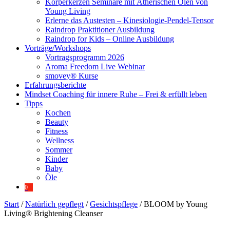
Körperkerzen Seminare mit Ätherischen Ölen von
Young Living
Erlerne das Austesten – Kinesiologie-Pendel-Tensor
Raindrop Praktitioner Ausbildung
Raindrop for Kids – Online Ausbildung
Vorträge/Workshops
Vortragsprogramm 2026
Aroma Freedom Live Webinar
smovey® Kurse
Erfahrungsberichte
Mindset Coaching für innere Ruhe – Frei & erfüllt leben
Tipps
Kochen
Beauty
Fitness
Wellness
Sommer
Kinder
Baby
Öle
0
Start
/
Natürlich gepflegt
/
Gesichtspflege
/ BLOOM by Young
Living® Brightening Cleanser