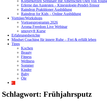
Körperkerzen Seminare mit Ätherischen Ölen von Young
Erlerne das Austesten – Kinesiologie-Pendel-Tensor
Raindrop Praktitioner Ausbildung
Raindrop for Kids – Online Ausbildung
Vorträge/Workshops
Vortragsprogramm 2026
Aroma Freedom Live Webinar
smovey® Kurse
Erfahrungsberichte
Mindset Coaching für innere Ruhe – Frei & erfüllt leben
Tipps
Kochen
Beauty
Fitness
Wellness
Sommer
Kinder
Baby
Öle
0
Schlagwort:
Frühjahrsputz